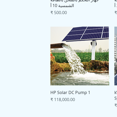
الشمسية 10 أ
السعر
العرض السريع
1 HP Solar DC Pump
5
S
السعر