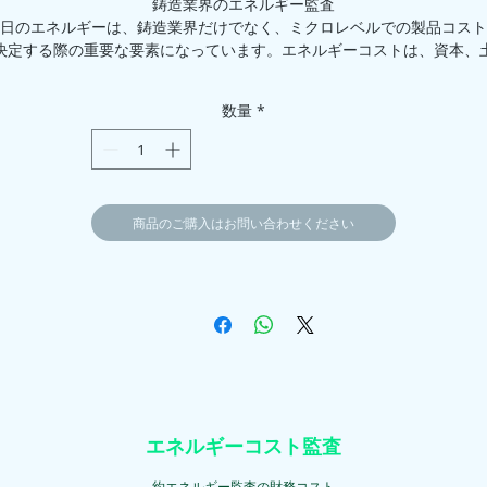
鋳造業界のエネルギー監査
日のエネルギーは、鋳造業界だけでなく、ミクロレベルでの製品コスト
決定する際の重要な要素になっています。エネルギーコストは、資本、
、労働力などの生産要素と同等の経済活動における重要な要素です。エ
ギー監査は、総エネルギー入力とその使用のバランスをとろうと試み、
数量
*
テム内のすべてのエネルギーストリームを識別し、その離散関数に従っ
ネルギー使用量を定量化します。エネルギー監査は、エネルギーコスト
適化、汚染防止、安全性の面で役立ち、システムの運用と保守の実践を
する方法を提案します。これは、エネルギーコストの変動、エネルギー
の信頼性、適切なエネルギーミックスの決定、改良された省エネルギー
商品のご購入はお問い合わせください
の使用の決定の状況に対処する手段となります。計装と技術。エネルギ
査は重要なプロセスであり、将来のエネルギー効率の改善を比較評価す
とができます。省エネルギープロジェクトでは、体系的な監査により、
ロジェクトの相乗効果の恩恵を受けるあらゆる機会が探求されます。
仕事の範囲：
業範囲には、鋳造業界での詳細なエネルギー監査が含まれます。建物内
気や燃料など、さまざまなエネルギー源の省エネルギーオプションに関
る詳細な調査。
エネルギーコスト監査
査の広範な範囲は、以下に示すように、現在の電力およびその他の燃料
シナリオの以下のレビューと、さまざまなロードセンターでのエネルギ
約エネルギー監査の財務コスト